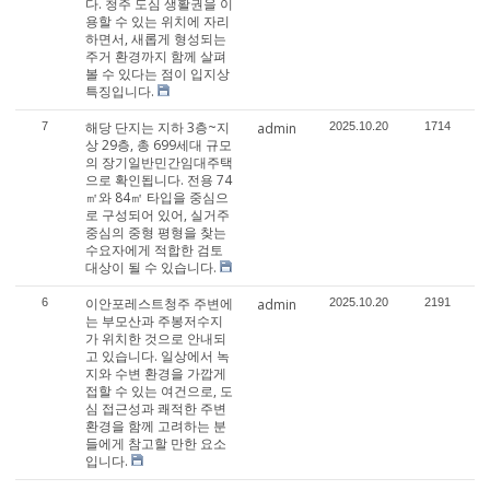
다. 청주 도심 생활권을 이
용할 수 있는 위치에 자리
하면서, 새롭게 형성되는
주거 환경까지 함께 살펴
볼 수 있다는 점이 입지상
특징입니다.
해당 단지는 지하 3층~지
7
admin
2025.10.20
1714
상 29층, 총 699세대 규모
의 장기일반민간임대주택
으로 확인됩니다. 전용 74
㎡와 84㎡ 타입을 중심으
로 구성되어 있어, 실거주
중심의 중형 평형을 찾는
수요자에게 적합한 검토
대상이 될 수 있습니다.
이안포레스트청주 주변에
6
admin
2025.10.20
2191
는 부모산과 주봉저수지
가 위치한 것으로 안내되
고 있습니다. 일상에서 녹
지와 수변 환경을 가깝게
접할 수 있는 여건으로, 도
심 접근성과 쾌적한 주변
환경을 함께 고려하는 분
들에게 참고할 만한 요소
입니다.