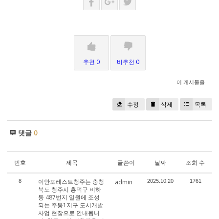
추천 0
비추천 0
이 게시물을
수정
삭제
목록
댓글
0
번호
제목
글쓴이
날짜
조회 수
이안포레스트청주는 충청
8
admin
2025.10.20
1761
북도 청주시 흥덕구 비하
동 487번지 일원에 조성
되는 주봉1지구 도시개발
사업 현장으로 안내됩니