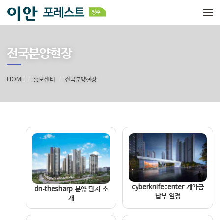
메뉴 건너뛰기
전국분양현장
HOME
홍보센터
전국분양현장
cyberknifecenter 계약금
dn-thesharp 분양 단지 소
납부 일정
개