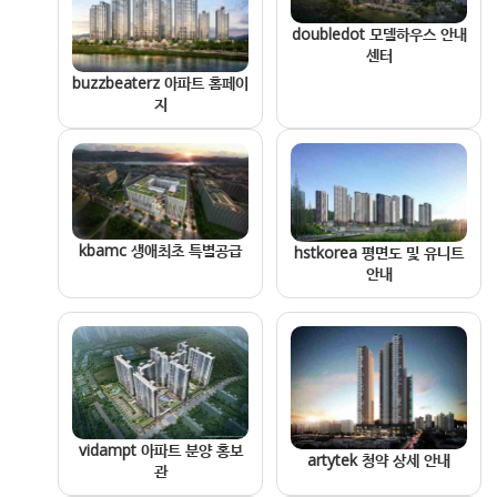
doubledot 모델하우스 안내
센터
buzzbeaterz 아파트 홈페이
지
kbamc 생애최초 특별공급
hstkorea 평면도 및 유니트
안내
vidampt 아파트 분양 홍보
artytek 청약 상세 안내
관