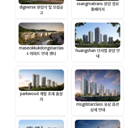
ssangmatrans 분양 정보
digiverse 분양가 및 모집공
홈페이지
고
maseokkukdongstarclas
huangshan 단지별 분양 안
s 아파트 안내 센터
내
parkwood 개발 호재 총정
리
msgdstarclass 유상 옵션
상세 안내