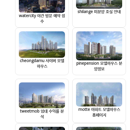
shilange 미분양 호실 안내
watercity 야간 방문 예약 접
수
cheongdamu 사이버 모델
pinepension 모델하우스 분
하우스
양정보
motte 아파트 모델하우스
tweetmob 임대 수익률 분
홈페이지
석