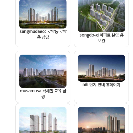
sangmudaecc 로얄동 로얄
songdo-xi 아파트 분양 홍
층 상담
보관
nih 단지 안내 홈페이지
musamusa 학세권 교육 환
경